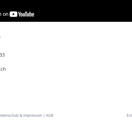
m
33
.ch
atenschutz & Impressum
|
AGB
Eic