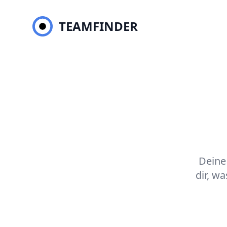
Teamfinder
Teamfinder
TEAMFINDER
TEAMFINDER
Deine 
dir, w