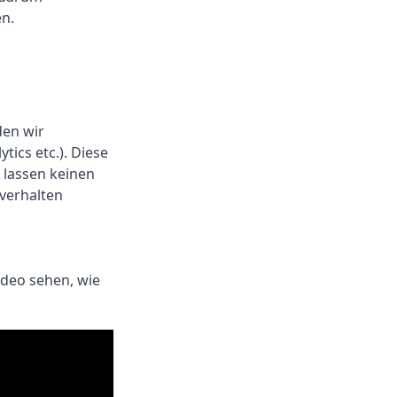
n.
den wir
tics etc.). Diese
 lassen keinen
rverhalten
deo sehen, wie