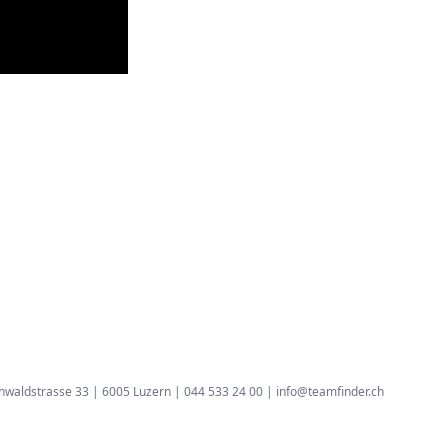
hwaldstrasse 33 | 6005 Luzern | 044 533 24 00 |
info@teamfinder.ch