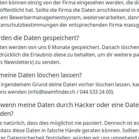
ten können einzig von der Firma eingesehen werden, die d
röffentlicht hat. Sollte die Firma die Daten anschliessend in
einem Bewerbermanagementsystem, weiterverarbeiten, dann
atenschutzbestimmungen der entsprechenden Firma mass
den die Daten gespeichert?
ten werden von uns 6 Monate gespeichert. Danach löschen 
drücklich die Erlaubnis diese zu behalten, um dir weitere p
es Newsletters) zu senden.
meine Daten löschen lassen?
 irgendeinem Grund deine Daten vorher löschen lassen, ka
uns wenden (info@teamfinder.ch / 044 533 24 00).
, wenn meine Daten durch Hacker oder eine Dat
rden?
natürlich, dass dies möglichst nie passiert. Dennoch ist es 
dass diese Daten in falsche Hände geraten können. Sollten 
rer Datensicherheit feststellen, würden wir uns umgehend