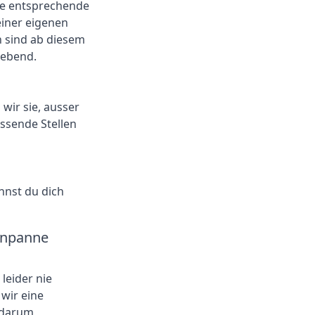
ie entsprechende
 einer eigenen
 sind ab diesem
gebend.
wir sie, ausser
assende Stellen
nnst du dich
enpanne
leider nie
wir eine
 darum