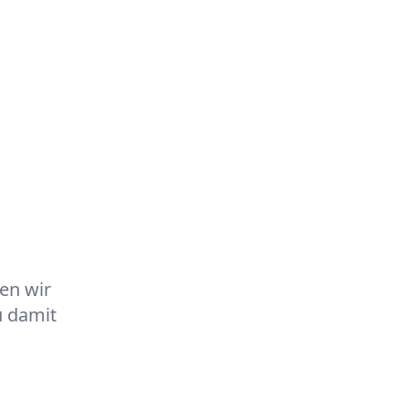
Jetzt Demo buchen!
en
Jobs
100% kostenlos & unverbindlich
en wir
u damit