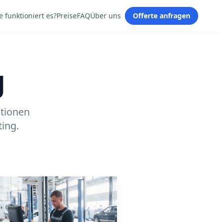
e funktioniert es?
Preise
FAQ
Über uns
Offerte anfragen
g
ationen
ing.